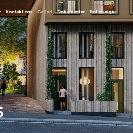
r
Kontakt oss
Galleri
Dokumenter
Boligvelger
5