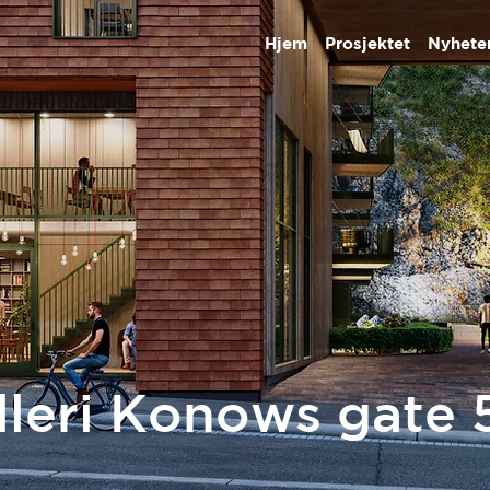
Hjem
Prosjektet
Nyhete
lleri Konows gate 